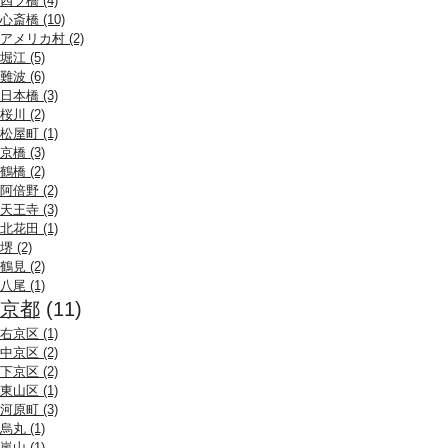
四ツ橋 (4)
心斎橋 (10)
アメリカ村 (2)
堀江 (5)
難波 (6)
日本橋 (3)
桜川 (2)
松屋町 (1)
京橋 (3)
鶴橋 (2)
阿倍野 (2)
天王寺 (3)
北花田 (1)
堺 (2)
鶴見 (2)
八尾 (1)
京都
(11)
右京区 (1)
中京区 (2)
下京区 (2)
東山区 (1)
河原町 (3)
烏丸 (1)
嵐山 (1)