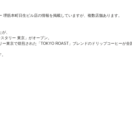
ー 堺筋本町日生ビル店の情報を掲載していますが、複数店舗あります。
たが、
ースタリー 東京」がオープン。
て、ロースタリー東京で焙煎された「TOKYO ROAST」ブレンドのドリップコー
す。