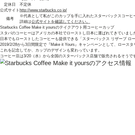
定休日
不定休
公式サイト
http://www.starbucks.co.jp/
※代表として私がこのカップを手に入れたスターバックスコーヒ
備考
詳細は
公式サイト
を確認してください。
Starbucks Coffee Make it yoursのテイクアウト用コーヒーカップ
スタバのコーヒーはアメリカの本社でローストし日本に運ばれてきていまし
日本でもローストしたコーヒーも提供できる「スターバックス リザーブ ロ
2019/2/28から3日間限定で『Make it Yours』キャンペーンとし
これを記念してか、カップのデザインも変わっています。
コーヒー豆は3/20（水）から全国のスターバックス店舗で販売されるそうで