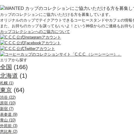
カップのコレクションにご協力いただける方を募集しています。
オリジナルのカップでテイクアウトできるコーヒースタンドやカフェの情報
また、お持ちのカップを譲ってもいいよ！という神様からのご連絡もお待ち
カップコレクションへのご協力について
エリアから探す
全国
(166)
北海道
(1)
札幌 (1)
東京
(64)
渋谷 (22)
原宿 (10)
新宿 (7)
表参道 (9)
青山 (10)
外苑前 (3)
恵比寿 (2)