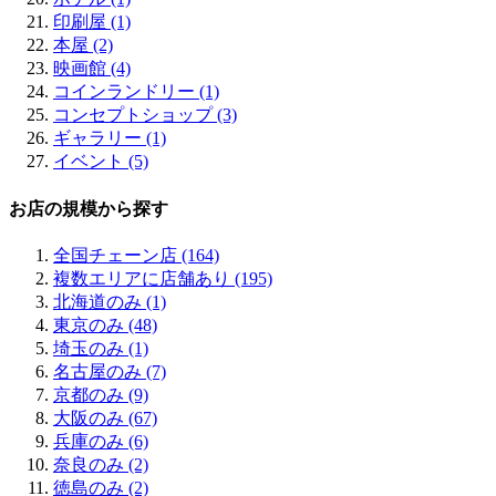
鶴橋 (2)
印刷屋 (1)
阿倍野 (2)
本屋 (2)
天王寺 (3)
映画館 (4)
北花田 (1)
コインランドリー (1)
堺 (2)
コンセプトショップ (3)
鶴見 (2)
ギャラリー (1)
八尾 (1)
イベント (5)
お店の規模から探す
全国チェーン店 (164)
複数エリアに店舗あり (195)
北海道のみ (1)
東京のみ (48)
埼玉のみ (1)
名古屋のみ (7)
京都のみ (9)
大阪のみ (67)
兵庫のみ (6)
奈良のみ (2)
徳島のみ (2)