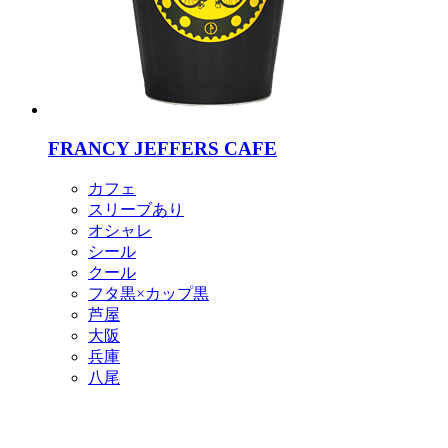
FRANCY JEFFERS CAFE
カフェ
スリーブあり
オシャレ
シール
クール
フタ黒×カップ黒
芦屋
大阪
兵庫
八尾