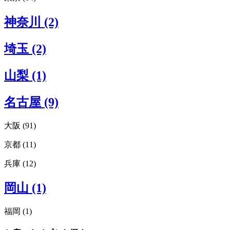
札幌 (1)
東京エリアすべてみる (64)
神奈川 (2)
渋谷 (22)
原宿 (10)
埼玉 (2)
新宿 (7)
表参道 (9)
青山 (10)
山梨 (1)
外苑前 (3)
恵比寿 (2)
名古屋 (9)
代官山 (3)
下北沢 (1)
池袋 (1)
大阪 (91)
虎ノ門 (1)
京都 (11)
大阪エリアすべてみる (91)
浅草 (1)
枚方 (4)
有楽町 (1)
兵庫 (12)
京都エリアすべてみる (11)
吹田 (1)
日本橋 (1)
右京区 (1)
豊中 (1)
日比谷 (1)
兵庫エリアすべてみる (12)
中京区 (2)
岡山 (1)
箕面 (2)
吉祥寺 (3)
神戸 (6)
下京区 (2)
梅田 (14)
麻布十番 (1)
三ノ宮 (2)
東山区 (1)
中津 (3)
目黒 (2)
福岡 (1)
芦屋 (1)
河原町 (3)
扇町 (1)
中目黒 (1)
西宮 (2)
烏丸 (1)