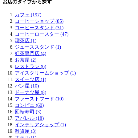
福岡エリアすべてみる (1)
天満 (1)
奥沢 (1)
お店のタイプから探す
須磨 (1)
嵐山 (1)
博多 (1)
中崎町 (1)
二子玉川 (3)
東山 (1)
南森町 (3)
京橋 (1)
カフェ (197)
一乗寺 (1)
北浜 (13)
清澄白河 (1)
コーヒーショップ (85)
中之島 (1)
田町 (1)
コーヒースタンド (31)
天満橋 (4)
三田 (1)
コーヒーロースター (47)
肥後橋 (4)
品川 (1)
喫茶店 (1)
江戸堀 (2)
ジューススタンド (1)
靭公園 (3)
紅茶専門店 (4)
本町 (7)
お茶屋 (2)
淀屋橋 (1)
レストラン (6)
新町 (2)
アイスクリームショップ (1)
南船場 (5)
スイーツ店 (1)
四ツ橋 (4)
パン屋 (10)
心斎橋 (10)
ドーナツ屋 (8)
アメリカ村 (2)
ファーストフード (10)
堀江 (5)
コンビニ (60)
難波 (6)
回転寿司 (3)
日本橋 (3)
アパレル (18)
桜川 (2)
インテリアショップ (1)
松屋町 (1)
雑貨屋 (3)
京橋 (3)
ホテル (1)