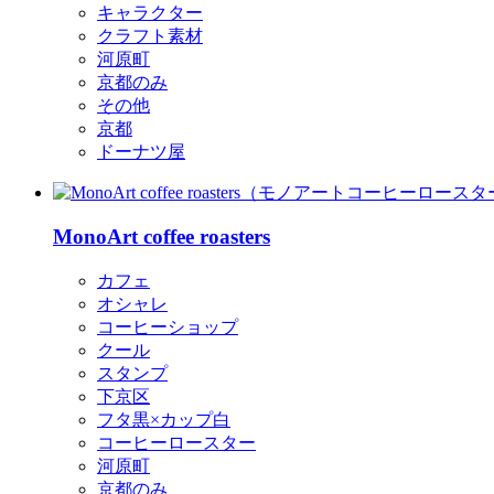
キャラクター
クラフト素材
河原町
京都のみ
その他
京都
ドーナツ屋
MonoArt coffee roasters
カフェ
オシャレ
コーヒーショップ
クール
スタンプ
下京区
フタ黒×カップ白
コーヒーロースター
河原町
京都のみ