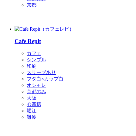
京都
Cafe Repit
カフェ
シンプル
印刷
スリーブあり
フタ白×カップ白
オシャレ
京都のみ
大阪
心斎橋
堀江
難波