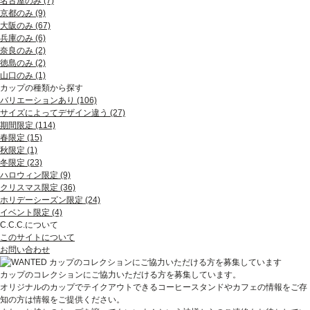
名古屋のみ (7)
京都のみ (9)
大阪のみ (67)
兵庫のみ (6)
奈良のみ (2)
徳島のみ (2)
山口のみ (1)
カップの種類から探す
バリエーションあり (106)
サイズによってデザイン違う (27)
期間限定 (114)
春限定 (15)
秋限定 (1)
冬限定 (23)
ハロウィン限定 (9)
クリスマス限定 (36)
ホリデーシーズン限定 (24)
イベント限定 (4)
C.C.C.について
このサイトについて
お問い合わせ
カップのコレクションにご協力いただける方を募集しています。
オリジナルのカップでテイクアウトできるコーヒースタンドやカフェの情報をご存
知の方は情報をご提供ください。