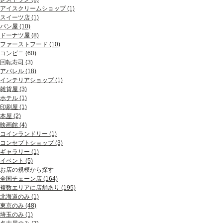
中目黒 (1)
肥後橋 (4)
アイスクリームショップ (1)
奥沢 (1)
江戸堀 (2)
スイーツ店 (1)
二子玉川 (3)
靭公園 (3)
パン屋 (10)
京橋 (1)
本町 (7)
ドーナツ屋 (8)
清澄白河 (1)
淀屋橋 (1)
ファーストフード (10)
田町 (1)
新町 (2)
コンビニ (60)
三田 (1)
南船場 (5)
回転寿司 (3)
品川 (1)
四ツ橋 (4)
アパレル (18)
心斎橋 (10)
インテリアショップ (1)
アメリカ村 (2)
雑貨屋 (3)
堀江 (5)
ホテル (1)
難波 (6)
印刷屋 (1)
日本橋 (3)
本屋 (2)
桜川 (2)
映画館 (4)
松屋町 (1)
コインランドリー (1)
京橋 (3)
コンセプトショップ (3)
鶴橋 (2)
ギャラリー (1)
阿倍野 (2)
イベント (5)
天王寺 (3)
お店の規模から探す
北花田 (1)
全国チェーン店 (164)
堺 (2)
複数エリアに店舗あり (195)
鶴見 (2)
北海道のみ (1)
八尾 (1)
東京のみ (48)
埼玉のみ (1)