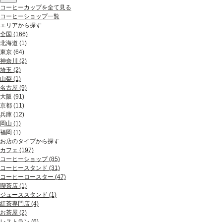
コーヒーカップを全て見る
コーヒーショップ一覧
エリアから探す
全国 (166)
北海道 (1)
北海道エリアすべてみる (1)
東京 (64)
札幌 (1)
東京エリアすべてみる (64)
神奈川 (2)
渋谷 (22)
埼玉 (2)
原宿 (10)
山梨 (1)
新宿 (7)
名古屋 (9)
表参道 (9)
大阪 (91)
青山 (10)
大阪エリアすべてみる (91)
京都 (11)
外苑前 (3)
枚方 (4)
京都エリアすべてみる (11)
兵庫 (12)
恵比寿 (2)
吹田 (1)
右京区 (1)
兵庫エリアすべてみる (12)
岡山 (1)
代官山 (3)
豊中 (1)
中京区 (2)
神戸 (6)
福岡 (1)
下北沢 (1)
箕面 (2)
下京区 (2)
三ノ宮 (2)
福岡エリアすべてみる (1)
お店のタイプから探す
池袋 (1)
梅田 (14)
東山区 (1)
芦屋 (1)
博多 (1)
カフェ (197)
虎ノ門 (1)
中津 (3)
河原町 (3)
西宮 (2)
コーヒーショップ (85)
浅草 (1)
扇町 (1)
烏丸 (1)
須磨 (1)
コーヒースタンド (31)
有楽町 (1)
天満 (1)
嵐山 (1)
コーヒーロースター (47)
日本橋 (1)
中崎町 (1)
東山 (1)
喫茶店 (1)
日比谷 (1)
南森町 (3)
一乗寺 (1)
ジューススタンド (1)
吉祥寺 (3)
北浜 (13)
紅茶専門店 (4)
麻布十番 (1)
中之島 (1)
お茶屋 (2)
目黒 (2)
天満橋 (4)
レストラン (6)