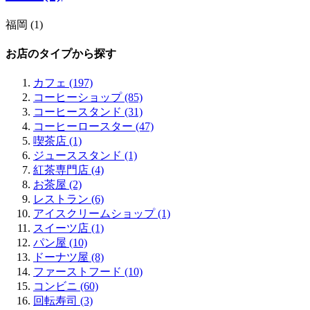
神戸 (6)
下京区 (2)
梅田 (14)
麻布十番 (1)
三ノ宮 (2)
東山区 (1)
中津 (3)
目黒 (2)
福岡 (1)
芦屋 (1)
河原町 (3)
扇町 (1)
中目黒 (1)
西宮 (2)
烏丸 (1)
福岡エリアすべてみる (1)
天満 (1)
奥沢 (1)
お店のタイプから探す
須磨 (1)
嵐山 (1)
博多 (1)
中崎町 (1)
二子玉川 (3)
東山 (1)
南森町 (3)
京橋 (1)
カフェ (197)
一乗寺 (1)
北浜 (13)
清澄白河 (1)
コーヒーショップ (85)
中之島 (1)
田町 (1)
コーヒースタンド (31)
天満橋 (4)
三田 (1)
コーヒーロースター (47)
肥後橋 (4)
品川 (1)
喫茶店 (1)
江戸堀 (2)
ジューススタンド (1)
靭公園 (3)
紅茶専門店 (4)
本町 (7)
お茶屋 (2)
淀屋橋 (1)
レストラン (6)
新町 (2)
アイスクリームショップ (1)
南船場 (5)
スイーツ店 (1)
四ツ橋 (4)
パン屋 (10)
心斎橋 (10)
ドーナツ屋 (8)
アメリカ村 (2)
ファーストフード (10)
堀江 (5)
コンビニ (60)
難波 (6)
回転寿司 (3)