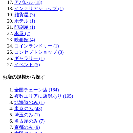
日本橋 (3)
アパレル (18)
桜川 (2)
インテリアショップ (1)
松屋町 (1)
雑貨屋 (3)
京橋 (3)
ホテル (1)
鶴橋 (2)
印刷屋 (1)
阿倍野 (2)
本屋 (2)
天王寺 (3)
映画館 (4)
北花田 (1)
コインランドリー (1)
堺 (2)
コンセプトショップ (3)
鶴見 (2)
ギャラリー (1)
八尾 (1)
イベント (5)
お店の規模から探す
全国チェーン店 (164)
複数エリアに店舗あり (195)
北海道のみ (1)
東京のみ (48)
埼玉のみ (1)
名古屋のみ (7)
京都のみ (9)