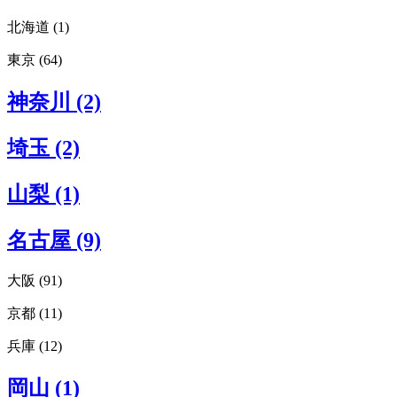
北海道 (1)
東京 (64)
北海道エリアすべてみる (1)
札幌 (1)
東京エリアすべてみる (64)
神奈川 (2)
渋谷 (22)
原宿 (10)
埼玉 (2)
新宿 (7)
表参道 (9)
青山 (10)
山梨 (1)
外苑前 (3)
恵比寿 (2)
名古屋 (9)
代官山 (3)
下北沢 (1)
池袋 (1)
大阪 (91)
虎ノ門 (1)
京都 (11)
大阪エリアすべてみる (91)
浅草 (1)
枚方 (4)
有楽町 (1)
兵庫 (12)
京都エリアすべてみる (11)
吹田 (1)
日本橋 (1)
右京区 (1)
豊中 (1)
日比谷 (1)
兵庫エリアすべてみる (12)
中京区 (2)
岡山 (1)
箕面 (2)
吉祥寺 (3)