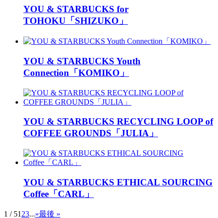
YOU & STARBUCKS for
TOHOKU「SHIZUKO」
YOU & STARBUCKS Youth
Connection「KOMIKO」
YOU & STARBUCKS RECYCLING LOOP of
COFFEE GROUNDS「JULIA」
YOU & STARBUCKS ETHICAL SOURCING
Coffee「CARL」
1 / 5
1
2
3
...
»
最後 »