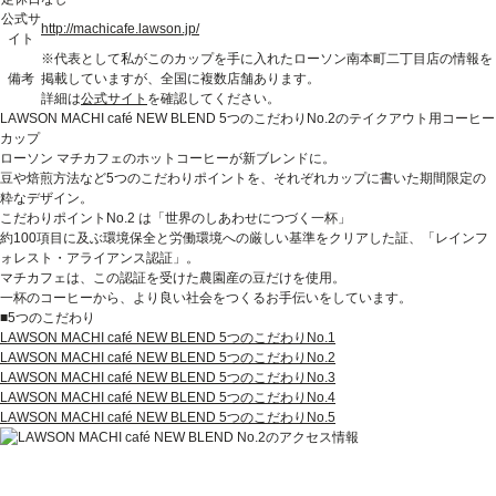
公式サ
http://machicafe.lawson.jp/
イト
※代表として私がこのカップを手に入れたローソン南本町二丁目店の情報を
備考
掲載していますが、全国に複数店舗あります。
詳細は
公式サイト
を確認してください。
LAWSON MACHI café NEW BLEND 5つのこだわりNo.2のテイクアウト用コーヒー
カップ
ローソン マチカフェのホットコーヒーが新ブレンドに。
豆や焙煎方法など5つのこだわりポイントを、それぞれカップに書いた期間限定の
粋なデザイン。
こだわりポイントNo.2 は「世界のしあわせにつづく一杯」
約100項目に及ぶ環境保全と労働環境への厳しい基準をクリアした証、「レインフ
ォレスト・アライアンス認証」。
マチカフェは、この認証を受けた農園産の豆だけを使用。
一杯のコーヒーから、より良い社会をつくるお手伝いをしています。
■5つのこだわり
LAWSON MACHI café NEW BLEND 5つのこだわりNo.1
LAWSON MACHI café NEW BLEND 5つのこだわりNo.2
LAWSON MACHI café NEW BLEND 5つのこだわりNo.3
LAWSON MACHI café NEW BLEND 5つのこだわりNo.4
LAWSON MACHI café NEW BLEND 5つのこだわりNo.5