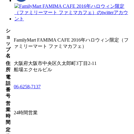
シ
ョ
FamilyMart FAMIMA CAFE 2016年ハロウィン限定（フ
ッ
ァミリーマート ファミマカフェ）
プ
名
住
大阪府大阪市中央区久太郎町3丁目2-11
所
船場エクセルビル
電
話
06-6258-7137
番
号
営
業
24時間営業
時
間
定