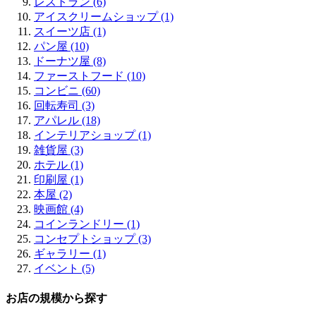
レストラン (6)
新町 (2)
アイスクリームショップ (1)
南船場 (5)
スイーツ店 (1)
四ツ橋 (4)
パン屋 (10)
心斎橋 (10)
ドーナツ屋 (8)
アメリカ村 (2)
ファーストフード (10)
堀江 (5)
コンビニ (60)
難波 (6)
回転寿司 (3)
日本橋 (3)
アパレル (18)
桜川 (2)
インテリアショップ (1)
松屋町 (1)
雑貨屋 (3)
京橋 (3)
ホテル (1)
鶴橋 (2)
印刷屋 (1)
阿倍野 (2)
本屋 (2)
天王寺 (3)
映画館 (4)
北花田 (1)
コインランドリー (1)
堺 (2)
コンセプトショップ (3)
鶴見 (2)
ギャラリー (1)
八尾 (1)
イベント (5)
お店の規模から探す