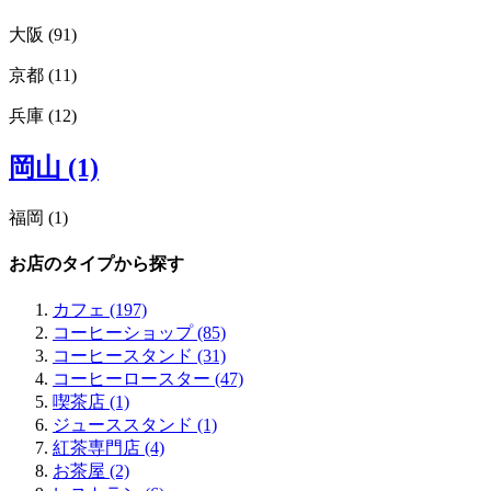
下北沢 (1)
池袋 (1)
大阪 (91)
虎ノ門 (1)
京都 (11)
大阪エリアすべてみる (91)
浅草 (1)
枚方 (4)
有楽町 (1)
兵庫 (12)
京都エリアすべてみる (11)
吹田 (1)
日本橋 (1)
右京区 (1)
豊中 (1)
日比谷 (1)
兵庫エリアすべてみる (12)
中京区 (2)
岡山 (1)
箕面 (2)
吉祥寺 (3)
神戸 (6)
下京区 (2)
梅田 (14)
麻布十番 (1)
三ノ宮 (2)
東山区 (1)
中津 (3)
目黒 (2)
福岡 (1)
芦屋 (1)
河原町 (3)
扇町 (1)
中目黒 (1)
西宮 (2)
烏丸 (1)
福岡エリアすべてみる (1)
天満 (1)
奥沢 (1)
お店のタイプから探す
須磨 (1)
嵐山 (1)
博多 (1)
中崎町 (1)
二子玉川 (3)
東山 (1)
南森町 (3)
京橋 (1)
カフェ (197)
一乗寺 (1)
北浜 (13)
清澄白河 (1)
コーヒーショップ (85)
中之島 (1)
田町 (1)
コーヒースタンド (31)
天満橋 (4)
三田 (1)
コーヒーロースター (47)
肥後橋 (4)
品川 (1)
喫茶店 (1)
江戸堀 (2)
ジューススタンド (1)
靭公園 (3)
紅茶専門店 (4)
本町 (7)
お茶屋 (2)
淀屋橋 (1)