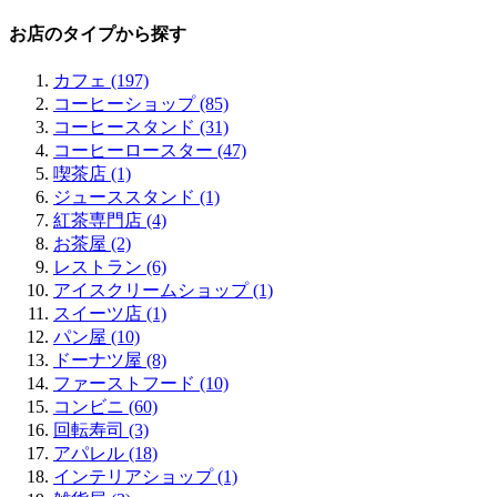
河原町 (3)
扇町 (1)
中目黒 (1)
西宮 (2)
烏丸 (1)
福岡エリアすべてみる (1)
天満 (1)
奥沢 (1)
お店のタイプから探す
須磨 (1)
嵐山 (1)
博多 (1)
中崎町 (1)
二子玉川 (3)
東山 (1)
南森町 (3)
京橋 (1)
カフェ (197)
一乗寺 (1)
北浜 (13)
清澄白河 (1)
コーヒーショップ (85)
中之島 (1)
田町 (1)
コーヒースタンド (31)
天満橋 (4)
三田 (1)
コーヒーロースター (47)
肥後橋 (4)
品川 (1)
喫茶店 (1)
江戸堀 (2)
ジューススタンド (1)
靭公園 (3)
紅茶専門店 (4)
本町 (7)
お茶屋 (2)
淀屋橋 (1)
レストラン (6)
新町 (2)
アイスクリームショップ (1)
南船場 (5)
スイーツ店 (1)
四ツ橋 (4)
パン屋 (10)
心斎橋 (10)
ドーナツ屋 (8)
アメリカ村 (2)
ファーストフード (10)
堀江 (5)
コンビニ (60)
難波 (6)
回転寿司 (3)
日本橋 (3)
アパレル (18)
桜川 (2)
インテリアショップ (1)
松屋町 (1)