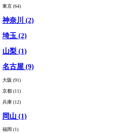
東京 (64)
北海道エリアすべてみる (1)
札幌 (1)
東京エリアすべてみる (64)
神奈川 (2)
渋谷 (22)
原宿 (10)
埼玉 (2)
新宿 (7)
表参道 (9)
青山 (10)
山梨 (1)
外苑前 (3)
恵比寿 (2)
名古屋 (9)
代官山 (3)
下北沢 (1)
池袋 (1)
大阪 (91)
虎ノ門 (1)
京都 (11)
大阪エリアすべてみる (91)
浅草 (1)
枚方 (4)
有楽町 (1)
兵庫 (12)
京都エリアすべてみる (11)
吹田 (1)
日本橋 (1)
右京区 (1)
豊中 (1)
日比谷 (1)
兵庫エリアすべてみる (12)
中京区 (2)
岡山 (1)
箕面 (2)
吉祥寺 (3)
神戸 (6)
下京区 (2)
梅田 (14)
麻布十番 (1)
三ノ宮 (2)
東山区 (1)
中津 (3)
目黒 (2)
福岡 (1)
芦屋 (1)