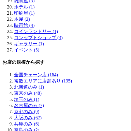
雑貨屋 (3)
京橋 (3)
ホテル (1)
鶴橋 (2)
印刷屋 (1)
阿倍野 (2)
本屋 (2)
天王寺 (3)
映画館 (4)
北花田 (1)
コインランドリー (1)
堺 (2)
コンセプトショップ (3)
鶴見 (2)
ギャラリー (1)
八尾 (1)
イベント (5)
お店の規模から探す
全国チェーン店 (164)
複数エリアに店舗あり (195)
北海道のみ (1)
東京のみ (48)
埼玉のみ (1)
名古屋のみ (7)
京都のみ (9)
大阪のみ (67)
兵庫のみ (6)
奈良のみ (2)