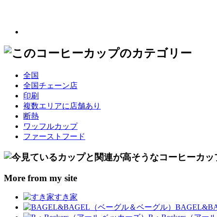
全国
全国チェーン店
印刷
複数エリアに店舗あり
断熱
ワッフルカップ
ファーストフード
More from my site
すき家
BAGEL&