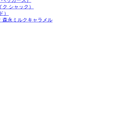
ール ベッカーズ）
シェイク シャック）
ルド）
 森永ミルクキャラメル