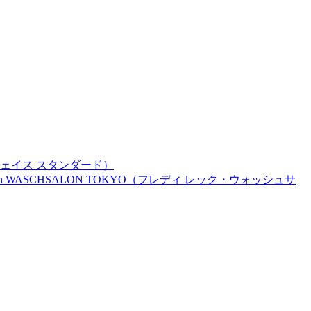
ス フェイス スタンダード）
 sein WASCHSALON TOKYO（フレディ レック・ウォッシュサ