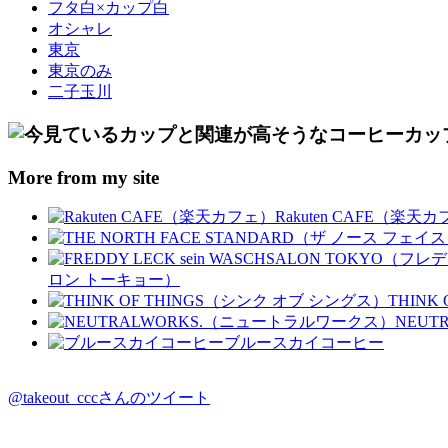
フタ白×カップ白
オシャレ
東京
東京のみ
二子玉川
More from my site
Rakuten CAFE（楽天
ロン トーキョー）
THINK
NEUT
ブルースカイコーヒー
@takeout_cccさんのツイート