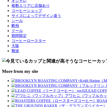
オシャレ
複数エリアに店舗あり
コーヒーショップ
サイズによってデザイン違う
シール
断熱
クール
期間限定
コーヒーロースター
大阪
難波
More from my site
LEAD COF
アワヒニ（ワッフルカッ
ROA