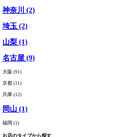
札幌 (1)
東京エリアすべてみる (64)
神奈川 (2)
渋谷 (22)
原宿 (10)
埼玉 (2)
新宿 (7)
表参道 (9)
青山 (10)
山梨 (1)
外苑前 (3)
恵比寿 (2)
名古屋 (9)
代官山 (3)
下北沢 (1)
池袋 (1)
大阪 (91)
虎ノ門 (1)
京都 (11)
大阪エリアすべてみる (91)
浅草 (1)
枚方 (4)
有楽町 (1)
兵庫 (12)
京都エリアすべてみる (11)
吹田 (1)
日本橋 (1)
右京区 (1)
豊中 (1)
日比谷 (1)
兵庫エリアすべてみる (12)
中京区 (2)
岡山 (1)
箕面 (2)
吉祥寺 (3)
神戸 (6)
下京区 (2)
梅田 (14)
麻布十番 (1)
三ノ宮 (2)
東山区 (1)
中津 (3)
目黒 (2)
福岡 (1)
芦屋 (1)
河原町 (3)
扇町 (1)
中目黒 (1)
西宮 (2)
烏丸 (1)
福岡エリアすべてみる (1)
天満 (1)
奥沢 (1)
お店のタイプから探す